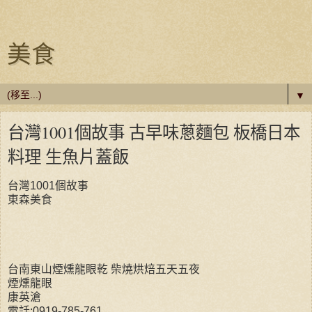
美食
▼
台灣1001個故事 古早味蔥麵包 板橋日本
料理 生魚片蓋飯
台灣1001個故事
東森美食
台南東山煙燻龍眼乾 柴燒烘焙五天五夜
煙燻龍眼
康英滄
電話:0919-785-761