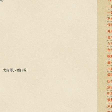
炸魚
一
一
不
保
健
台
台
台
嚐鮮
壹w
小
、大蒜等八種口味
愛
折
旅
明
最
東