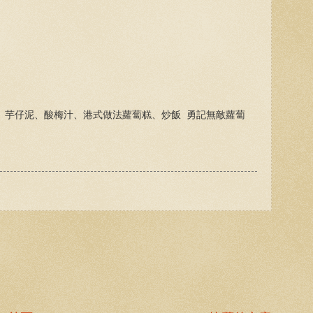
單、芋仔泥、酸梅汁、港式做法蘿蔔糕、炒飯 勇記無敵蘿蔔