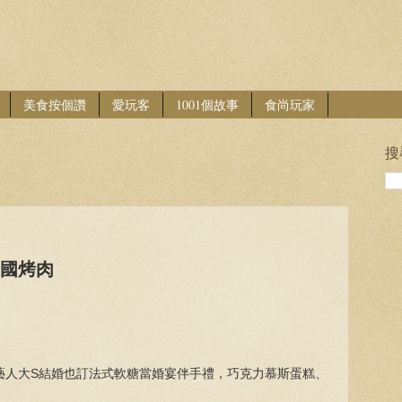
美食按個讚
愛玩客
1001個故事
食尚玩家
搜
韓國烤肉
藝人大S結婚也訂法式軟糖當婚宴伴手禮，巧克力慕斯蛋糕、