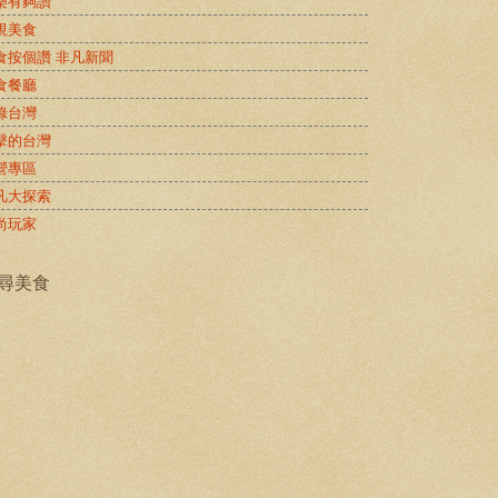
樂有夠讚
視美食
食按個讚 非凡新聞
食餐廳
錄台灣
擊的台灣
營專區
凡大探索
尚玩家
尋美食