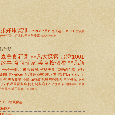
折扣好康資訊
Starbucks星巴克優惠
COSTCO會員優
統一發票中獎號碼
麥當勞優惠
肯德基優惠餐
食分類
東森美食新聞
非凡大探索
台灣1001
個故事
食尚玩家
美食按個讚 非凡新
聞
一步一腳印
健康資訊
民視美食
進擊的台灣
旅行
援團
壹walker
台灣是我家
愛玩客
嚐鮮Let'g go
記
台灣
美食餐廳
小資fun輕鬆
歡樂有夠讚
明星開餐廳
不推
麼行
明星最愛餐廳
轉行開餐廳
GoGo捷運
台灣向錢衝
最新
用卡優惠
親子餐廳
一起輕旅行
OSTCO會員優惠
oGo捷運
BS 美食