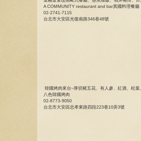
金融金童改開歐式餐廳、墨魚燉飯、戰斧豬排、
A COMMUNITY restaurant and bar異國料理餐廳
02-2741-7115
台北市大安區光復南路346巷48號
韓國烤肉來台~厚切豬五花、有人參、紅酒、松葉
八色韓國烤肉
02-8773-9050
台北市大安區忠孝東路四段223巷10弄3號