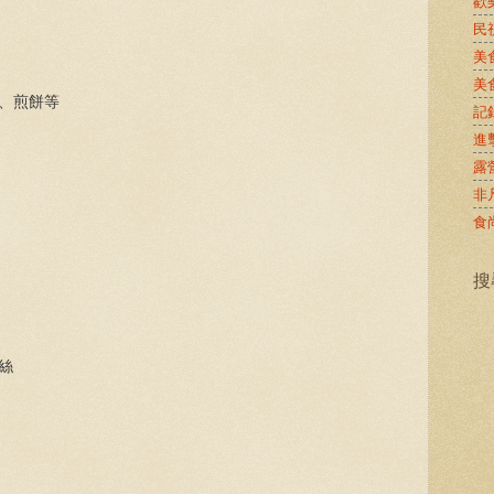
歡
民
美
美
品、煎餅等
記
進
露
非
食
搜
軟絲