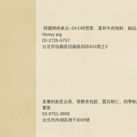
韓國烤肉來台~24小時營業、還有牛肉海鮮、鍋
Honey pig
02-2725-5757
台北市信義區信義路四段415號之3
老饕的創意台菜、香酥杏包菇、蠶豆蝦仁、四季
饕客
02-8751-3858
台北市內湖區洲子街69號