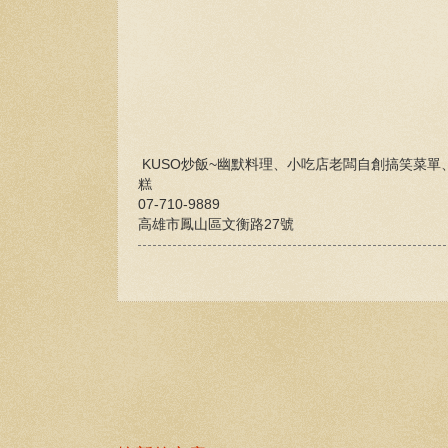
KUSO炒飯~幽默料理、小吃店老闆自創搞笑菜
糕
07-710-9889
高雄市鳳山區文衡路27號