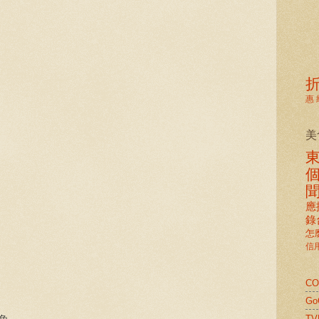
惠
美
應
錄
怎
信
C
G
TV