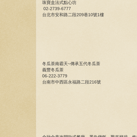
珠寶盒法式點心坊
02-2739-6777
台北市安和路二段209巷10號1樓
冬瓜茶南霸天~傳承五代冬瓜茶
義豐冬瓜茶
06-222-3779
台南市中西區永福路二段216號