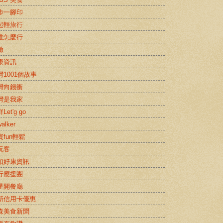
步一腳印
起輕旅行
推怎麼行
險
康資訊
灣1001個故事
灣向錢衝
灣是我家
Let'g go
alker
資fun輕鬆
玩客
扣好康資訊
行應援團
星開餐廳
新信用卡優惠
森美食新聞