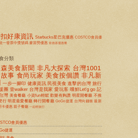
折扣好康資訊
Starbucks星巴克優惠
COSTCO會員優
統一發票中獎號碼
麥當勞優惠
肯德基優惠餐
食分類
東森美食新聞
非凡大探索
台灣1001
個故事
食尚玩家
美食按個讚 非凡新
聞
一步一腳印
健康資訊
民視美食
進擊的台灣
旅行
援團
壹walker
台灣是我家
愛玩客
嚐鮮Let'g go
記
台灣
美食餐廳
小資fun輕鬆
歡樂有夠讚
明星開餐廳
不推
麼行
明星最愛餐廳
轉行開餐廳
GoGo捷運
台灣向錢衝
最新
用卡優惠
親子餐廳
一起輕旅行
OSTCO會員優惠
oGo捷運
BS 美食