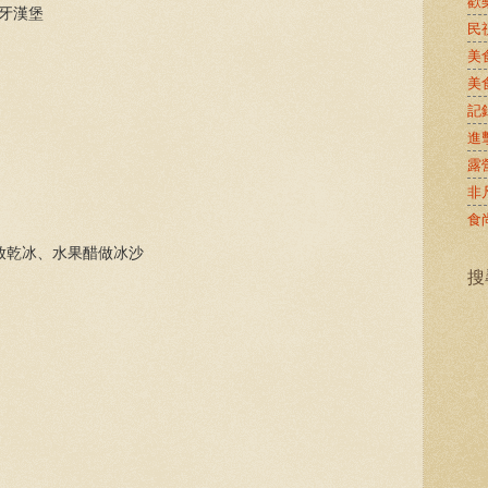
歡
萄牙漢堡
民
美
美
記
進
露
非
食
放乾冰、水果醋做冰沙
搜