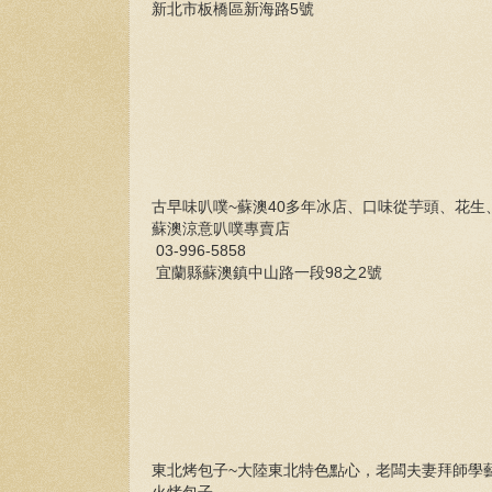
新北市板橋區新海路5號
古早味叭噗~蘇澳40多年冰店、口味從芋頭、花
蘇澳涼意叭噗專賣店
03-996-5858
宜蘭縣蘇澳鎮中山路一段98之2號
東北烤包子~大陸東北特色點心，老闆夫妻拜師學