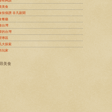
樂有夠讚
視美食
食按個讚 非凡新聞
食餐廳
錄台灣
擊的台灣
營專區
凡大探索
尚玩家
尋美食