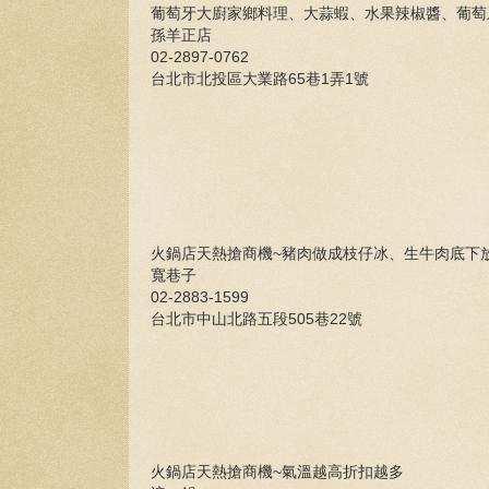
葡萄牙大廚家鄉料理、大蒜蝦、水果辣椒醬、葡
孫羊正店
02-2897-0762
台北市北投區大業路65巷1弄1號
火鍋店天熱搶商機~豬肉做成枝仔冰、生牛肉底下
寬巷子
02-2883-1599
台北市中山北路五段505巷22號
火鍋店天熱搶商機~氣溫越高折扣越多