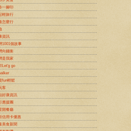
步一腳印
起輕旅行
推怎麼行
險
康資訊
灣1001個故事
灣向錢衝
灣是我家
Let'g go
alker
資fun輕鬆
玩客
扣好康資訊
行應援團
星開餐廳
新信用卡優惠
森美食新聞