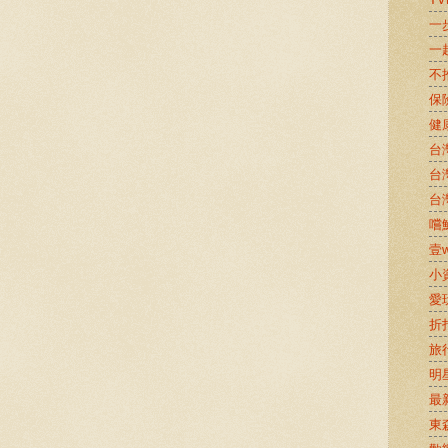
一
一
不
保
健
台
台
台
嚐鮮
壹w
小
愛
折
旅
明
最
東