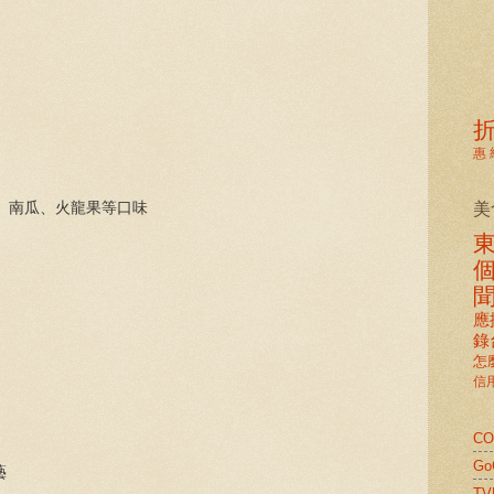
惠
美
生、南瓜、火龍果等口味
應
錄
怎
信
C
G
藝
TV