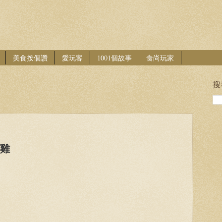
美食按個讚
愛玩客
1001個故事
食尚玩家
搜
貴雞