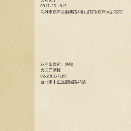
火烤包子
0917-251-815
高雄市旗津區廟前路&通山路口(旗津天后宮旁)
花開富貴雞、烤鴨
大三元酒樓
02-2381-7180
台北市中正區衡陽路46號