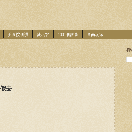
美食按個讚
愛玩客
1001個故事
食尚玩家
搜
渡假去