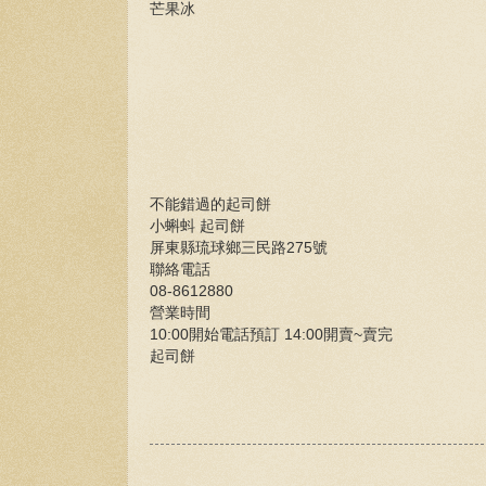
芒果冰
不能錯過的起司餅
小蝌蚪 起司餅
屏東縣琉球鄉三民路275號
聯絡電話
08-8612880
營業時間
10:00開始電話預訂 14:00開賣~賣完
起司餅