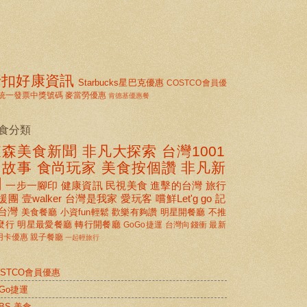
折扣好康資訊
Starbucks星巴克優惠
COSTCO會員優
統一發票中獎號碼
麥當勞優惠
肯德基優惠餐
食分類
東森美食新聞
非凡大探索
台灣1001
個故事
食尚玩家
美食按個讚 非凡新
聞
一步一腳印
健康資訊
民視美食
進擊的台灣
旅行
援團
壹walker
台灣是我家
愛玩客
嚐鮮Let'g go
記
台灣
美食餐廳
小資fun輕鬆
歡樂有夠讚
明星開餐廳
不推
麼行
明星最愛餐廳
轉行開餐廳
GoGo捷運
台灣向錢衝
最新
用卡優惠
親子餐廳
一起輕旅行
OSTCO會員優惠
oGo捷運
BS 美食