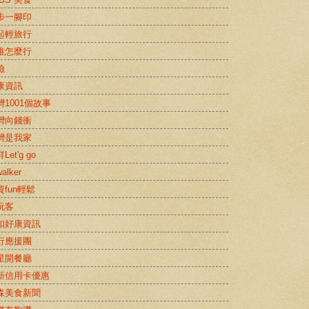
步一腳印
起輕旅行
推怎麼行
險
康資訊
灣1001個故事
灣向錢衝
灣是我家
Let'g go
alker
資fun輕鬆
玩客
扣好康資訊
行應援團
星開餐廳
新信用卡優惠
森美食新聞