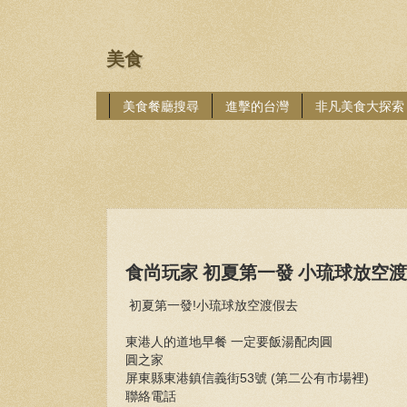
美食
美食餐廳搜尋
進擊的台灣
非凡美食大探索
食尚玩家 初夏第一發 小琉球放空
初夏第一發!小琉球放空渡假去
東港人的道地早餐 一定要飯湯配肉圓
圓之家
屏東縣東港鎮信義街53號 (第二公有市場裡)
聯絡電話