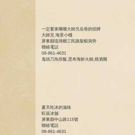
一定要來嚐嚐大師兄岳母的招牌
大師兄 海景小棧
屏東縣琉球鄉三民路龍蝦洞旁
聯絡電話
08-861-4631
鬼頭刀魚排飯,昆布海鮮火鍋,燒酒雞
夏天吃冰的滋味
旺昌冰舖
屏東縣中山路115號
聯絡電話
08-861-4631