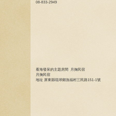
08-833-2949
看海發呆的主題房間 月掬民宿
月掬民宿
地址 屏東縣琉球鄉漁福村三民路151-1號