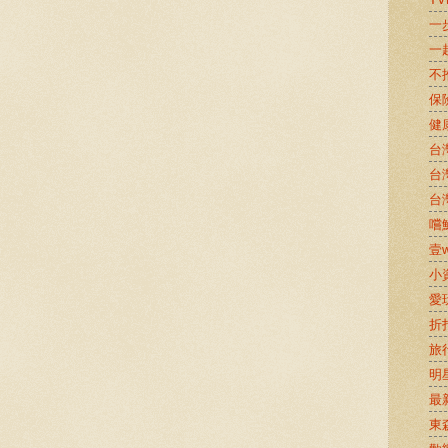
一
一
不
保
健
台
台
台
嚐鮮
壹w
小
愛
折
旅
明
最
東