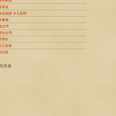
樂有夠讚
視美食
食按個讚 非凡新聞
食餐廳
錄台灣
擊的台灣
營專區
凡大探索
尚玩家
尋美食