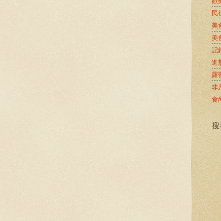
歡
民
美
美
記
進
露
非
食
搜