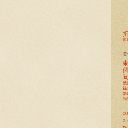
惠
美
應
錄
怎
信
C
G
TV