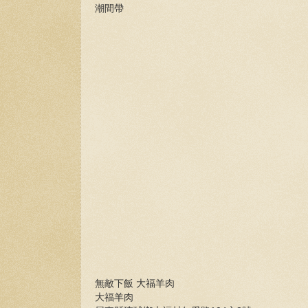
潮間帶
無敵下飯 大福羊肉
大福羊肉