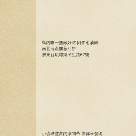
島內唯一無敵好吃 阿伯蔥油餅
南北海產前蔥油餅
屏東縣琉球鄉民生路62號
小琉球豐富的潮間帶 等你來發現