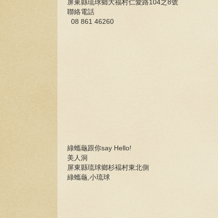
屏東縣琉球鄉大福村仁愛路104之8號
聯絡電話
08 861 46260
綠蠵龜跟你say Hello!
美人洞
屏東縣琉球鄉杉褔村東北側
綠蠵龜,小琉球