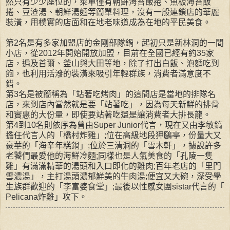
然只有少少座位的，菜單僅有朝鮮海苔飯捲、魚板海苔飯
捲、豆渣湯、朝鮮湯麵等簡單料理，沒有一般連鎖店的華麗
裝潢，用樸實的店面和在地老味道成為在地的平民美食。
第2名是有多家加盟店的金剛部隊鍋，起初只是新林洞的一間
小店，從2012年開始開放加盟，目前在全國已經有約35家
店，遍及首爾、釜山與大田等地，除了打出白飯、泡麵吃到
飽，也利用活潑的裝潢來吸引年輕群族，消費者滿意度不
錯。
第3名是被簡稱為「站著吃烤肉」的這間店是當地的排隊名
店，來到店內當然就是要「站著吃」，因為每天新鮮的排骨
和實惠的大份量，即使要站著吃還是讓消費者大排長龍。
第4到10名則依序為曾由Super Junior代言，現在又由李敏鎬
擔任代言人的「橋村炸雞」;位在高級地段狎鷗亭，份量大又
豪華的「海辛年糕鍋」;位於三清洞的「雪木軒」，據說許多
老饕們最愛他的海鮮冷麵;同樣也是人氣美食的「孔陵一隻
雞」有滿滿精華的湯頭和入口即化的雞肉;百年老店的「里門
雪濃湯」，主打湯頭濃郁鮮美的牛肉湯;便宜又大碗，深受學
生族群歡迎的「李富婆食堂」;最後以性感女團sistar代言的「
Pelicana炸雞」攻下。