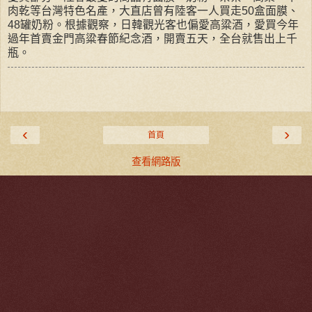
肉乾等台灣特色名產，大直店曾有陸客一人買走50盒面膜、
48罐奶粉。根據觀察，日韓觀光客也偏愛高粱酒，愛買今年
過年首賣金門高粱春節紀念酒，開賣五天，全台就售出上千
瓶。
‹
›
首頁
查看網路版