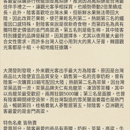
客最愛採購排行榜龍頭是鳳梨酥，推測因為鳳梨酥是台灣最
佳伴手禮之一，讓觀光客爭相採買，也順勢帶動2倍業績成
長。此外，陸客喜歡吃台灣水果，但新鮮水果無法帶回大
陸，因此改買芒果乾，使芒果乾名列第二。熱銷第三名的鐵
蛋因口感特殊，對陸客來說是很新奇食物。而第四名為具有
獨特歷史價值的金門高粱酒。第五名則是衛生棉，其中陸客
特別鍾愛的品牌是蘇菲，因其選擇多，尤其以夜用量大最符
合女性需求。而許多台灣人從小用到大的黑人牙膏，韓國觀
光客都是十組、十組地瘋狂搶購。
大潤發則發現，外來觀光客出手最大方為陸客，原因是台灣
商品比大陸便宜且品質安全，銷售第一名的克寧奶粉，曾有
陸客一次購買10箱宅配回大陸；熱銷第二名為茶葉，因台灣
茶葉品質一流，茶葉品牌天仁有烏龍茶、凍頂等茶種，其中
以烏龍茶最受歡迎，兩周狂銷5000罐；第三名是面膜，也曾
有陸客瞬間掃空貨架。而台灣製造的雪芙蘭滋養霜也是熱門
品，暢銷第四，桂格養氣人蔘暫居第五。除陸客，亞洲觀光
客最愛的是金門高粱。
特色名產 皆熱賣
愛買部分，陸客最愛的商品有面膜、奶粉、茶葉、高粱、牛