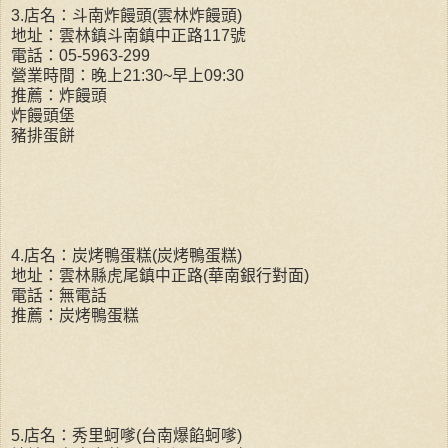
3.店名：斗南炸饅頭(雲林炸饅頭)
地址：雲林鎮斗南鎮中正路117號
電話：05-5963-299
營業時間：晚上21:30~早上09:30
推薦：炸饅頭
炸饅頭堡
豬排蛋餅
4.店名：炭烤鴨蛋糕(炭烤鴨蛋糕)
地址：雲林縣虎尾鎮中正路(華南銀行對面)
電話：無電話
推薦：炭烤鴨蛋糕
5.店名：秀里蚵嗲(台南爆餡蚵嗲)