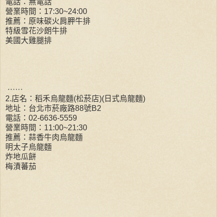
電話：無電話
營業時間：17:30~24:00
推薦：原味碳火肩胛牛排
特級雪花沙朗牛排
美國大雞腿排
⋯⋯
2.店名：稻禾烏龍麵(松菸店)(日式烏龍麵)
地址：台北市菸廠路88號B2
電話：02-6636-5559
營業時間：11:00~21:30
推薦：蒜香牛肉烏龍麵
明太子烏龍麵
炸地瓜餅
梅漬蕃茄