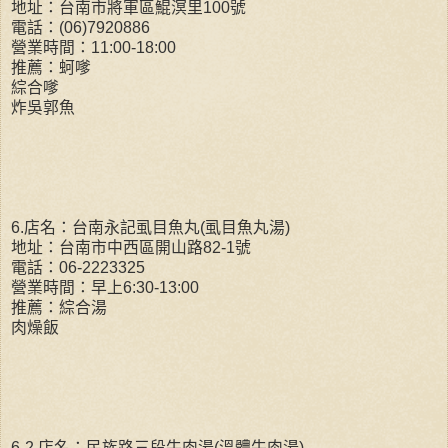
地址：台南市將軍區鯤溟里100號
電話：(06)7920886
營業時間：11:00-18:00
推薦：蚵嗲
綜合嗲
炸吳郭魚
6.店名：台南永記虱目魚丸(虱目魚丸湯)
地址：台南市中西區開山路82-1號
電話：06-2223325
營業時間：早上6:30-13:00
推薦：綜合湯
肉燥飯
6-2.店名：民族路三段牛肉湯(溫體牛肉湯)