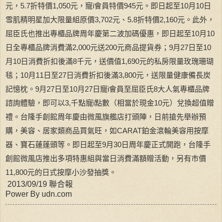
元，5.7折特價1,050元，寵i會員特價945元。即日起至10月10日
雪肌精明星加大限量組原價3,702元、5.8折特價2,160元。此外，
屈臣氏也推出專櫃品牌周年慶第二波加碼優惠，即日起至10月10
日全專櫃品牌消費滿2,000元送200元商品提貨券；9月27日至10
月10日消費折扣後滿8千元，送價值1,690元的私房限量玫瑰珊瑚
毯；10月11日至27日消費折扣後滿3,800元，送限量健康備長炭
記憶枕。9月27日至10月27日寵i會員至屈臣氏8大人氣專櫃品牌
諮詢體驗，即可以3,千點寵i點數（相當於現金10元）兌換超值贈
禮。台隆手創館周年慶由微風旗艦店打頭陣，日前搶先舉辦預
購，美容、居家類商品買氣旺，如CARAT鉑金滾輪美容用按摩
器、寶石蓮蓬頭等。即日起至9月30日周年慶正式開跑，台隆手
創館微風店推出多項特惠組與當日消費滿額贈活動，另有市價
11,800元的日式按摩小沙發抽獎。
2013/09/19 聯合報
Power By udn.com