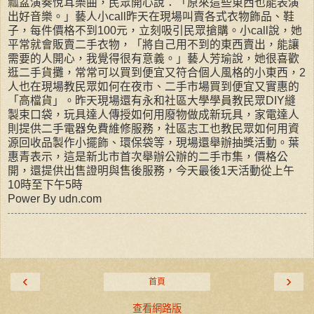
瓢盆演奏悅耳樂曲，民眾開心說：「原來這些東西也能表演
出好音樂。」藝人小call昨天在現場叫賣各式衣物飾品、鞋
子，每件價格不到100元，立刻吸引民眾搶購。小call說，她
平常就會販賣二手衣物，「將自己用不到的東西賣出，能讓
需要的人開心，我覺得很有意義。」藝人芳瑜說，她很喜歡
逛二手貨攤，常常可以買到便宜又符合個人風格的小東西，2
人也在現場教民眾如何在夜市、二手市場買到便宜又實惠的
「高檔貨」。昨天現場還有永和社區大學學員教民眾DIY縫
製束口袋，玩具達人傳授如何用廢物做成新玩具，家電達人
則提供二手電器免費維修服務，社區志工也教民眾如何用資
源回收品製作小擺飾、環保袋等，現場還舉辦抽獎活動。葉
惠青表示，這是新北市首次舉辦公辦的二手市集，價格公
開，還提供出售證明與售後服務，今天最後1天活動從上午
10時至下午5時
Power By udn.com
‹
›
首頁
查看網路版