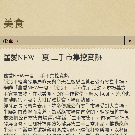
美食
▼
舊愛NEW一夏 二手市集挖寶熱
舊愛NEW一夏 二手市集挖寶熱
新北市經濟發展局昨天與今天在板橋區黃石公有零售市場，
舉辦「舊愛NEW一夏．新北市二手市集」活動，現場義賣二
手家電衣物、在地美食、DIY手作教學，藝人小call、芳瑜也
擺攤販售，吸引大批民眾挖寶，場面熱鬧。
經發局長葉惠青表示，許多傳統公有零售市場受到大賣場、
生鮮超市衝擊而沒落，為活絡市場閒置空間，經發局將在全
市35個公有零售市場巡迴舉辦「二手市集」，包括在地社區
發展協會、民間社福團體設攤展售二手日常用品，推動綠色
生活。主辦單位邀請蘆洲區成功國小環保打擊樂團，以杯碗