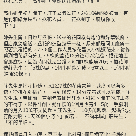
送花人員：「高小姐，幫你送花過來了，好。」
高小姐年初九開工，訂了喜氣盆花，2株10朵的蝴蝶蘭，有
炮竹和綠葉裝飾。送花人員：「花送到了，麻煩你收一
下。」
陳先生開工日也訂盆花，送來的花同樣有炮竹和綠葉裝飾，
但店家怎麼送，盆花的造型幾乎一樣，原來都是同工廠統一
照著流程插的，7、8個工作人員按花器大小挑選花束，從修
剪到插花都有分工，5株的盆花12分鐘可以完成，插花速度
會那麼快，因為時間就是金錢，每插1株能賺20元。插花師
傅莊先生：「5株的話，1個小時能完成，6盆以上，1個小時
能插30棵。」
莊先生是插花師傅，以1盆7株的花束來算，速度可以有多
快，從挑花到插花，一直到修整，14分左右就可以完成，莊
先生說，春節前一直到元宵節是旺季，拜拜、開工的訂單多
的不得了，以件計酬，動作慢的1個月也有4、5萬，手腳俐
落的月入10萬不是問題。莊先生：「10多萬起跳，起碼你要
有耐力啊，1天20個小時。」記者：「不簡單喔」莊先生：
「不簡單喔。」
插花師傅月入10萬，算下來，也就是1個月插至少5千株的