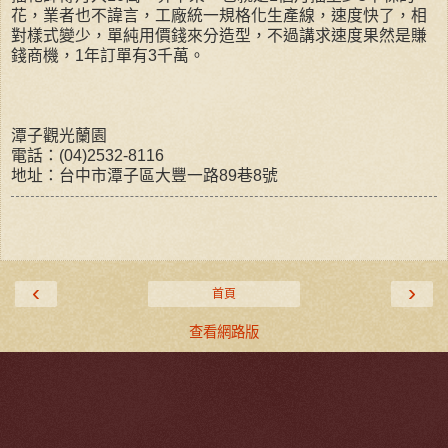
花，業者也不諱言，工廠統一規格化生產線，速度快了，相
對樣式變少，單純用價錢來分造型，不過講求速度果然是賺
錢商機，1年訂單有3千萬。
潭子觀光蘭園
電話：(04)2532-8116
地址：台中市潭子區大豐一路89巷8號
‹
›
首頁
查看網路版