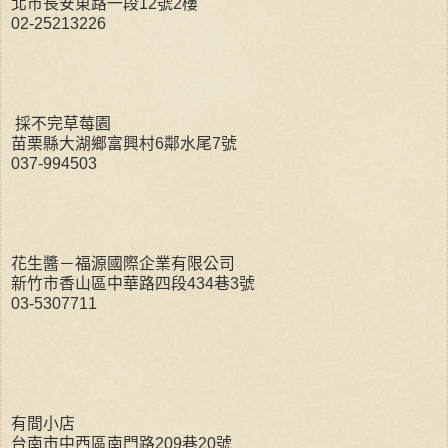
北市長安東路一段12號2樓
02-25213226
採不完草莓園
苗栗縣大湖鄉富興村6鄰水尾7號
037-994503
花生醬－福源國際企業有限公司
新竹市香山區中華路四段434巷3號
03-5307711
有間小店
台南市中西區南門路209巷20號